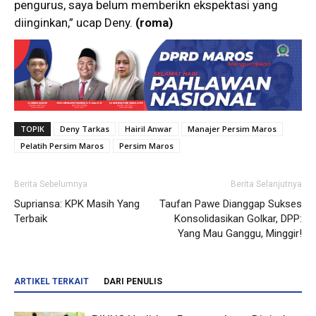
pengurus, saya belum memberikn ekspektasi yang
diinginkan,” ucap Deny.
(roma)
TOPIK
Deny Tarkas
Hairil Anwar
Manajer Persim Maros
Pelatih Persim Maros
Persim Maros
Berita Sebelumnya
Berita Selanjutnya
Supriansa: KPK Masih Yang
Taufan Pawe Dianggap Sukses
Terbaik
Konsolidasikan Golkar, DPP:
Yang Mau Ganggu, Minggir!
ARTIKEL TERKAIT
DARI PENULIS