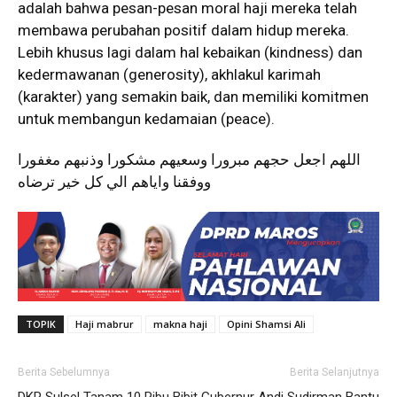
adalah bahwa pesan-pesan moral haji mereka telah
membawa perubahan positif dalam hidup mereka.
Lebih khusus lagi dalam hal kebaikan (kindness) dan
kedermawanan (generosity), akhlakul karimah
(karakter) yang semakin baik, dan memiliki komitmen
untuk membangun kedamaian (peace).
اللهم اجعل حجهم مبرورا وسعيهم مشكورا وذنبهم مغفورا
ووفقنا واياهم الي كل خير ترضاه
TOPIK
Haji mabrur
makna haji
Opini Shamsi Ali
Berita Sebelumnya
Berita Selanjutnya