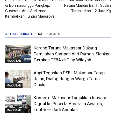
DKP Sulsel Tanam 10 Ribu Bibit
Gubernur Andi Sudirman Bantu
di Borimasunggu Pangkep,
Petani Mandiri Benih, Sudah
Gubernur Andi Sudirman:
Tersalurkan 1,2 Juta Kg
Kembalikan Fungsi Mangrove
ARTIKEL TERKAIT
DARI PENULIS
Karang Taruna Makassar Dukung
Pemilahan Sampah dari Rumah, Siapkan
Gerakan TEBA di Tiap Wilayah
MAKASSAR
Appi Tegaskan PSEL Makassar Tetap
Jalan, Dialog dengan Warga Terus
Dibuka
MAKASSAR
Kominfo Makassar Tunjukkan Inovasi
Digital ke Peserta Australia Awards,
Lontara+ Jadi Andalan
MAKASSAR