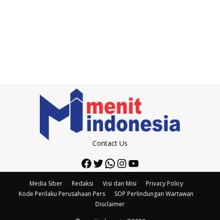
Contact Us
Facebook
Twitter
WhatsApp
Instagram
YouTube
Media Siber
Redaksi
Visi dan Misi
Privacy Policy
Kode Perilaku Perusahaan Pers
SOP Perlindungan Wartawan
Disclaimer