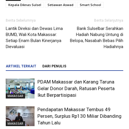
Kepala Diknas Sulsel
Setiawan Aswad
Smart School
Berita Sebelumnya
Berita Selanjutnya
Lantik Direksi dan Dewas Lima
Bank Sulselbar Serahkan
BUMD, Wali Kota Makassar:
Hadiah Nabung Untung di
Setiap Enam Bulan Kinerjanya
Belopa, Nasabah Bebas Pilih
Dievaluasi
Hadiahnya
ARTIKEL TERKAIT
DARI PENULIS
PDAM Makassar dan Karang Taruna
Gelar Donor Darah, Ratusan Peserta
Ikut Berpartisipasi
MAKASSAR
Pendapatan Makassar Tembus 49
Persen, Surplus Rp130 Miliar Dibanding
Tahun Lalu
MAKASSAR