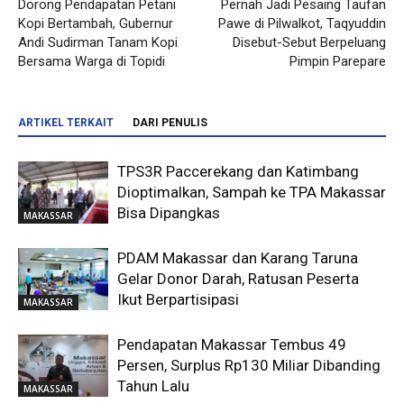
Dorong Pendapatan Petani
Pernah Jadi Pesaing Taufan
Kopi Bertambah, Gubernur
Pawe di Pilwalkot, Taqyuddin
Andi Sudirman Tanam Kopi
Disebut-Sebut Berpeluang
Bersama Warga di Topidi
Pimpin Parepare
ARTIKEL TERKAIT
DARI PENULIS
TPS3R Paccerekang dan Katimbang
Dioptimalkan, Sampah ke TPA Makassar
Bisa Dipangkas
MAKASSAR
PDAM Makassar dan Karang Taruna
Gelar Donor Darah, Ratusan Peserta
Ikut Berpartisipasi
MAKASSAR
Pendapatan Makassar Tembus 49
Persen, Surplus Rp130 Miliar Dibanding
Tahun Lalu
MAKASSAR