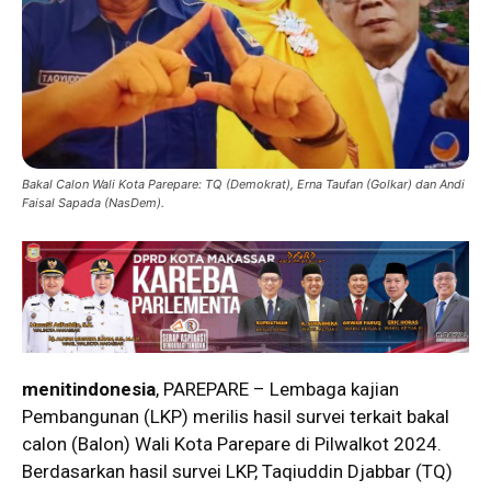
Bakal Calon Wali Kota Parepare: TQ (Demokrat), Erna Taufan (Golkar) dan Andi
Faisal Sapada (NasDem).
menitindonesia
, PAREPARE – Lembaga kajian
Pembangunan (LKP) merilis hasil survei terkait bakal
calon (Balon) Wali Kota Parepare di Pilwalkot 2024.
Berdasarkan hasil survei LKP, Taqiuddin Djabbar (TQ)