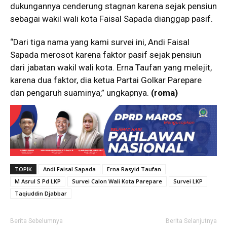
dukungannya cenderung stagnan karena sejak pensiun
sebagai wakil wali kota Faisal Sapada dianggap pasif.
“Dari tiga nama yang kami survei ini, Andi Faisal
Sapada merosot karena faktor pasif sejak pensiun
dari jabatan wakil wali kota. Erna Taufan yang melejit,
karena dua faktor, dia ketua Partai Golkar Parepare
dan pengaruh suaminya,” ungkapnya.
(roma)
TOPIK
Andi Faisal Sapada
Erna Rasyid Taufan
M Asrul S Pd LKP
Survei Calon Wali Kota Parepare
Survei LKP
Taqiuddin Djabbar
Berita Sebelumnya
Berita Selanjutnya