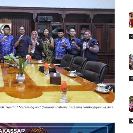
H
M
ndi, Head of Marketing and Communications bersama rombongannya dari
N