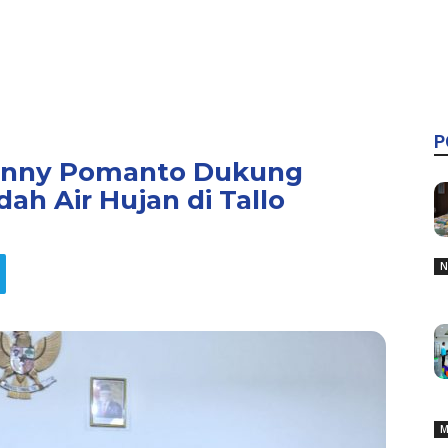
P
Danny Pomanto Dukung
ah Air Hujan di Tallo
N
M