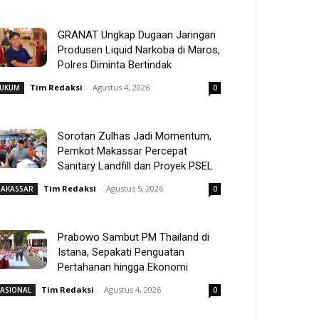
GRANAT Ungkap Dugaan Jaringan
Produsen Liquid Narkoba di Maros,
Polres Diminta Bertindak
Tim Redaksi
-
Agustus 4, 2026
UKUM
0
Sorotan Zulhas Jadi Momentum,
Pemkot Makassar Percepat
Sanitary Landfill dan Proyek PSEL
Tim Redaksi
-
Agustus 5, 2026
AKASSAR
0
Prabowo Sambut PM Thailand di
Istana, Sepakati Penguatan
Pertahanan hingga Ekonomi
Tim Redaksi
-
Agustus 4, 2026
ASIONAL
0