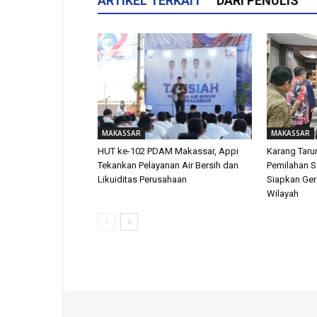
ARTIKEL TERKAIT
DARI PENULIS
MAKASSAR
MAKASSAR
HUT ke-102 PDAM Makassar, Appi
Karang Tar
Tekankan Pelayanan Air Bersih dan
Pemilahan 
Likuiditas Perusahaan
Siapkan Ger
Wilayah