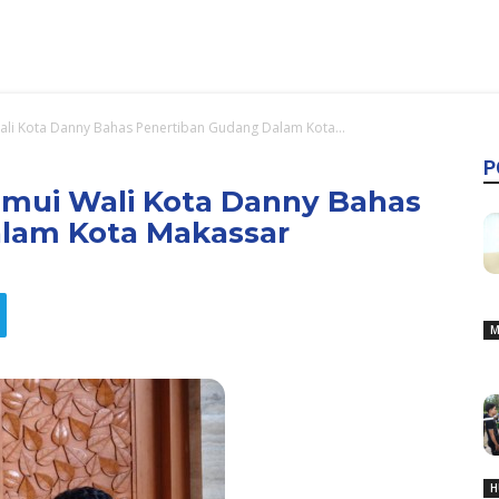
ali Kota Danny Bahas Penertiban Gudang Dalam Kota...
P
emui Wali Kota Danny Bahas
alam Kota Makassar
M
H