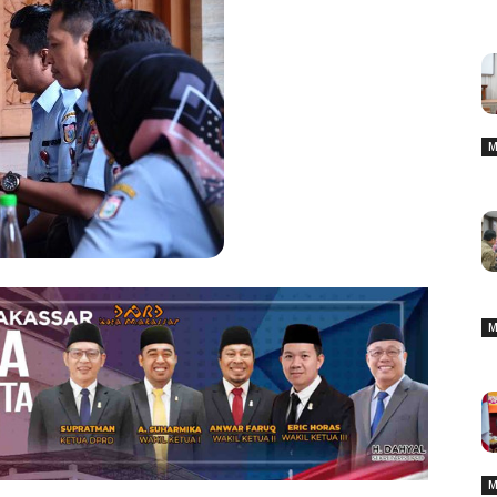
M
M
M