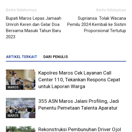
Berita Sebelumnya
Berita Selanjutnya
Bupati Maros Lepas Jamaah
Supriansa: Tolak Wacana
Umroh Keren dan Gelar Doa
Pemilu 2024 Kembali ke Sistim
Bersama Masuki Tahun Baru
Proporsional Tertutup
2023
ARTIKEL TERKAIT
DARI PENULIS
Kapolres Maros Cek Layanan Call
Center 110, Tekankan Respons Cepat
untuk Laporan Warga
MAROS
355 ASN Maros Jalani Profiling, Jadi
Penentu Pemetaan Talenta Aparatur
MAROS
Rekonstruksi Pembunuhan Driver Ojol