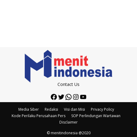
Contact Us
Facebook
Twitter
WhatsApp
Instagram
YouTube
Media Siber
Redaksi
Visi dan Misi
Privacy Policy
Kode Perilaku Perusahaan Pers
SOP Perlindungan Wartawan
Disclaimer
© menitindonesia @2020