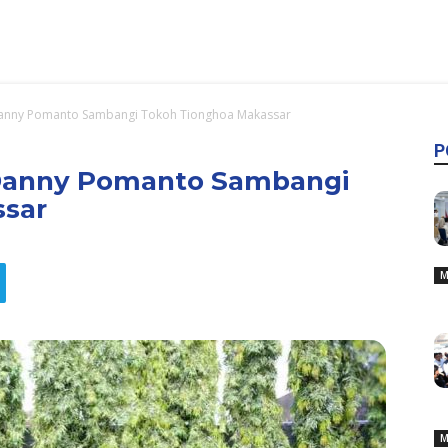
Danny Pomanto Sambangi Tokoh Tionghoa Makassar
P
 Danny Pomanto Sambangi
ssar
M
M