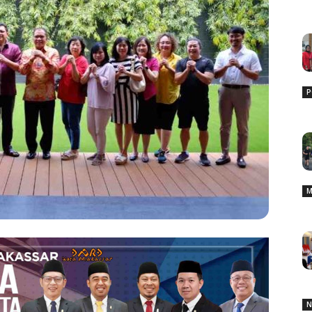
P
M
N