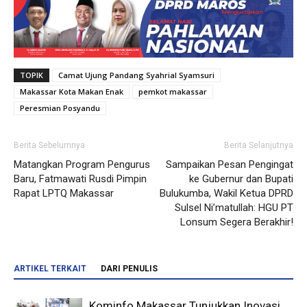
TOPIK
Camat Ujung Pandang Syahrial Syamsuri
Makassar Kota Makan Enak
pemkot makassar
Peresmian Posyandu
Berita Sebelumnya
Berita Selanjutnya
Matangkan Program Pengurus
Sampaikan Pesan Pengingat
Baru, Fatmawati Rusdi Pimpin
ke Gubernur dan Bupati
Rapat LPTQ Makassar
Bulukumba, Wakil Ketua DPRD
Sulsel Ni’matullah: HGU PT
Lonsum Segera Berakhir!
ARTIKEL TERKAIT
DARI PENULIS
Kominfo Makassar Tunjukkan Inovasi