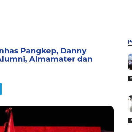
P
Unhas Pangkep, Danny
Alumni, Almamater dan
M
J