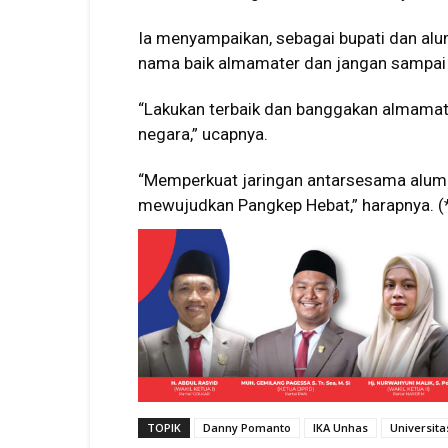
Ia menyampaikan, sebagai bupati dan alu
nama baik almamater dan jangan sampai
“Lakukan terbaik dan banggakan almamate
negara,” ucapnya.
“Memperkuat jaringan antarsesama alum
mewujudkan Pangkep Hebat,” harapnya. (
TOPIK
Danny Pomanto
IKA Unhas
Universit