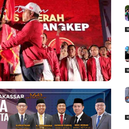
M
M
K