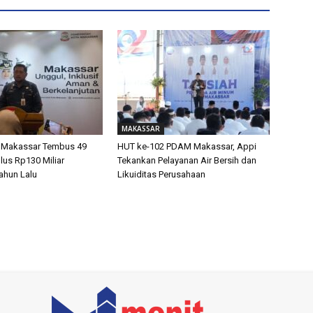
MAKASSAR
 Makassar Tembus 49
HUT ke-102 PDAM Makassar, Appi
lus Rp130 Miliar
Tekankan Pelayanan Air Bersih dan
ahun Lalu
Likuiditas Perusahaan