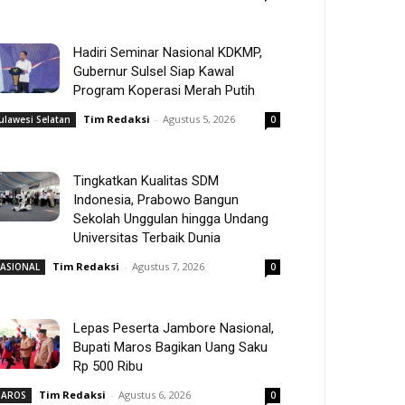
Hadiri Seminar Nasional KDKMP,
Gubernur Sulsel Siap Kawal
Program Koperasi Merah Putih
Tim Redaksi
-
Agustus 5, 2026
ulawesi Selatan
0
Tingkatkan Kualitas SDM
Indonesia, Prabowo Bangun
Sekolah Unggulan hingga Undang
Universitas Terbaik Dunia
Tim Redaksi
-
Agustus 7, 2026
ASIONAL
0
Lepas Peserta Jambore Nasional,
Bupati Maros Bagikan Uang Saku
Rp 500 Ribu
Tim Redaksi
-
Agustus 6, 2026
AROS
0