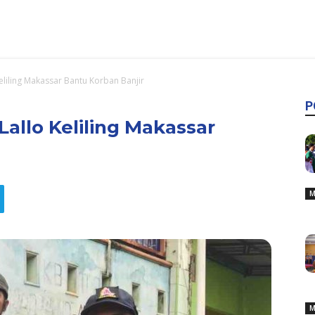
eliling Makassar Bantu Korban Banjir
P
allo Keliling Makassar
M
M