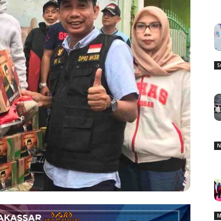
S
N
M