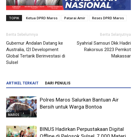
TOPIK
Ketua DPRD Maros
Patarai Amir
Reses DPRD Maros
Berita Sebelumnya
Berita Selanjutnya
Gubernur Andalan Datang ke
Syahrial Samsuri Dkk Hadiri
Australia, I2I Development
Rakorsus 2023 Pemkot
Global Tertarik Berinvestasi di
Makassar
Sulsel
ARTIKEL TERKAIT
DARI PENULIS
Polres Maros Salurkan Bantuan Air
Bersih untuk Warga Bontoa
MAROS
BINUS Hadirkan Perpustakaan Digital
Offline di Pelosok Sulsel, 7.000 Materi