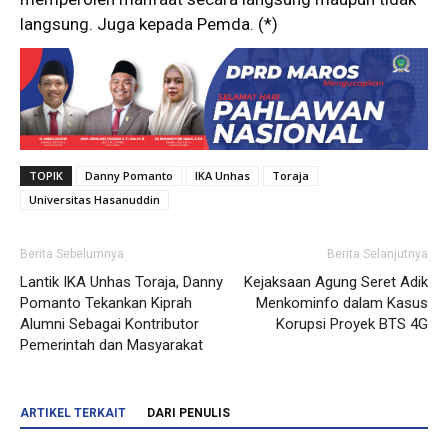
langsung. Juga kepada Pemda. (*)
TOPIK
Danny Pomanto
IKA Unhas
Toraja
Universitas Hasanuddin
Berita Sebelumnya
Berita Selanjutnya
Lantik IKA Unhas Toraja, Danny
Kejaksaan Agung Seret Adik
Pomanto Tekankan Kiprah
Menkominfo dalam Kasus
Alumni Sebagai Kontributor
Korupsi Proyek BTS 4G
Pemerintah dan Masyarakat
ARTIKEL TERKAIT
DARI PENULIS