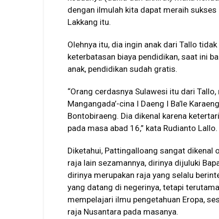
dengan ilmulah kita dapat meraih sukses du
Lakkang itu.
Olehnya itu, dia ingin anak dari Tallo tid
keterbatasan biaya pendidikan, saat in
anak, pendidikan sudah gratis.
“Orang cerdasnya Sulawesi itu dari Tallo
Mangangada’-cina I Daeng I Ba’le Karaen
Bontobiraeng. Dia dikenal karena keterta
pada masa abad 16,” kata Rudianto Lallo.
Diketahui, Pattingalloang sangat dikenal
raja lain sezamannya, dirinya dijuluki Bap
dirinya merupakan raja yang selalu berin
yang datang di negerinya, tetapi terutam
mempelajari ilmu pengetahuan Eropa, sesu
raja Nusantara pada masanya.