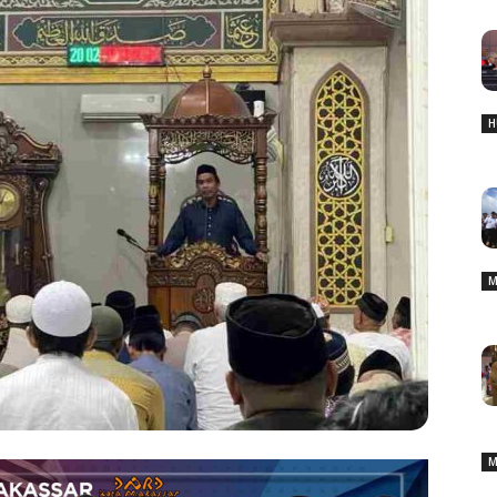
H
M
M