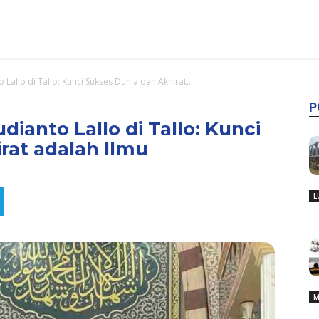
Lallo di Tallo: Kunci Sukses Dunia dan Akhirat...
P
dianto Lallo di Tallo: Kunci
rat adalah Ilmu
L
M