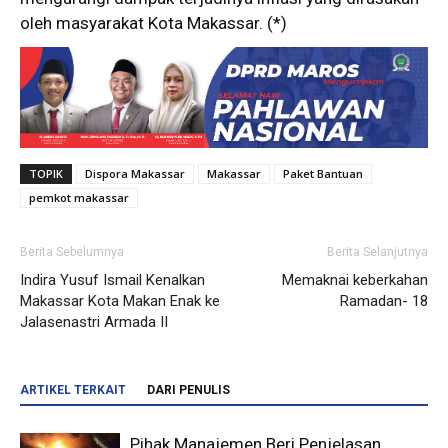
oleh masyarakat Kota Makassar. (*)
TOPIK
Dispora Makassar
Makassar
Paket Bantuan
pemkot makassar
Berita Sebelumnya
Berita Selanjutnya
Indira Yusuf Ismail Kenalkan
Memaknai keberkahan
Makassar Kota Makan Enak ke
Ramadan- 18
Jalasenastri Armada II
ARTIKEL TERKAIT
DARI PENULIS
Pihak Manajemen Beri Penjelasan