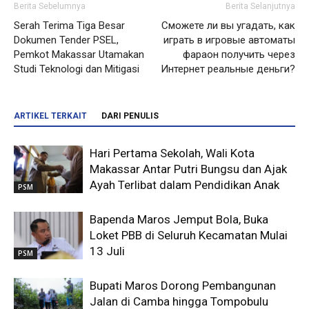
Berita Sebelumnya
Berita Selanjutnya
Serah Terima Tiga Besar
Сможете ли вы угадать, как
Dokumen Tender PSEL,
играть в игровые автоматы
Pemkot Makassar Utamakan
фараон получить через
Studi Teknologi dan Mitigasi
Интернет реальные деньги?
ARTIKEL TERKAIT
DARI PENULIS
Hari Pertama Sekolah, Wali Kota
Makassar Antar Putri Bungsu dan Ajak
Ayah Terlibat dalam Pendidikan Anak
PSM
Bapenda Maros Jemput Bola, Buka
Loket PBB di Seluruh Kecamatan Mulai
13 Juli
PSM
Bupati Maros Dorong Pembangunan
Jalan di Camba hingga Tompobulu