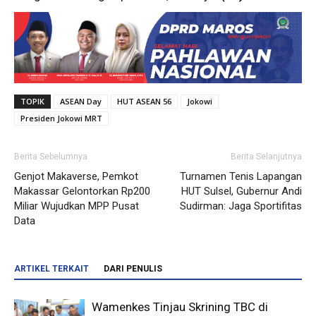
TOPIK
ASEAN Day
HUT ASEAN 56
Jokowi
Presiden Jokowi MRT
Berita Sebelumnya
Berita Selanjutnya
Genjot Makaverse, Pemkot
Turnamen Tenis Lapangan
Makassar Gelontorkan Rp200
HUT Sulsel, Gubernur Andi
Miliar Wujudkan MPP Pusat
Sudirman: Jaga Sportifitas
Data
ARTIKEL TERKAIT
DARI PENULIS
Wamenkes Tinjau Skrining TBC di