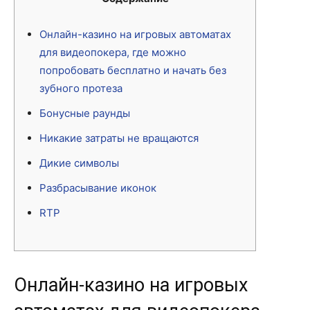
Онлайн-казино на игровых автоматах
для видеопокера, где можно
попробовать бесплатно и начать без
зубного протеза
Бонусные раунды
Никакие затраты не вращаются
Дикие символы
Разбрасывание иконок
RTP
Онлайн-казино на игровых