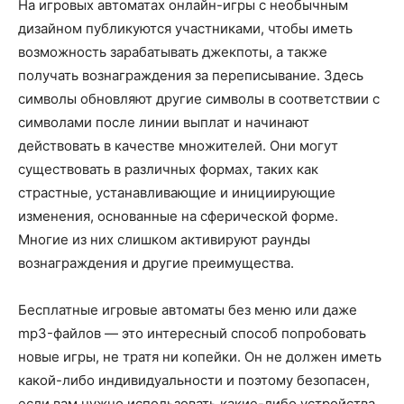
На игровых автоматах онлайн-игры с необычным
дизайном публикуются участниками, чтобы иметь
возможность зарабатывать джекпоты, а также
получать вознаграждения за переписывание. Здесь
символы обновляют другие символы в соответствии с
символами после линии выплат и начинают
действовать в качестве множителей. Они могут
существовать в различных формах, таких как
страстные, устанавливающие и инициирующие
изменения, основанные на сферической форме.
Многие из них слишком активируют раунды
вознаграждения и другие преимущества.
Бесплатные игровые автоматы без меню или даже
mp3-файлов — это интересный способ попробовать
новые игры, не тратя ни копейки. Он не должен иметь
какой-либо индивидуальности и поэтому безопасен,
если вам нужно использовать какие-либо устройства.