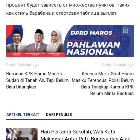
процент будет зависеть от множества пунктов, таких
как стиль барабана и стартовая таблица выплат.
Berita Sebelumnya
Berita Selanjutnya
Buronan KPK Harun Masiku
Khrisna Murti: Saat Harun
Sudah di Tanah Air, Tapi Belum
Masiku Terendus, Polisi Belum
Bisa Ditangkap
Bisa Tangkap Karena KPK
Belum Minta Bantuan
ARTIKEL TERKAIT
DARI PENULIS
Hari Pertama Sekolah, Wali Kota
Makassar Antar Putri Bungsu dan Ajak