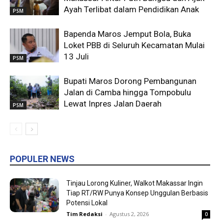
Ayah Terlibat dalam Pendidikan Anak
PSM
Bapenda Maros Jemput Bola, Buka
Loket PBB di Seluruh Kecamatan Mulai
13 Juli
PSM
Bupati Maros Dorong Pembangunan
Jalan di Camba hingga Tompobulu
Lewat Inpres Jalan Daerah
PSM
POPULER NEWS
Tinjau Lorong Kuliner, Walkot Makassar Ingin
Tiap RT/RW Punya Konsep Unggulan Berbasis
Potensi Lokal
Tim Redaksi
-
Agustus 2, 2026
0