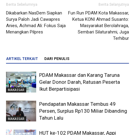
Berita Sebelumnya
Berita Selanjutnya
Dikabarkan NasDem Siapkan
Fun Run PDAM Kota Makassar,
Surya Paloh Jadi Cawapres
Ketua KONI Ahmad Susanto:
Anies, Achmad Ali: Fokus Saja
Masyarakat Berolahraga,
Menangkan Pilpres
Sembari Silaturahmi, Juga
Terhibur
ARTIKEL TERKAIT
DARI PENULIS
PDAM Makassar dan Karang Taruna
Gelar Donor Darah, Ratusan Peserta
Ikut Berpartisipasi
MAKASSAR
Pendapatan Makassar Tembus 49
Persen, Surplus Rp130 Miliar Dibanding
Tahun Lalu
MAKASSAR
HUT ke-102 PDAM Makassar, Appi