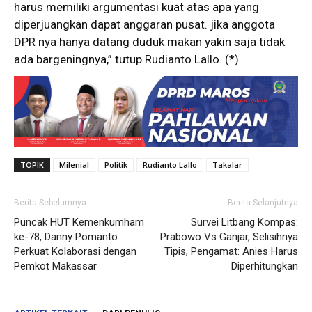
harus memiliki argumentasi kuat atas apa yang
diperjuangkan dapat anggaran pusat. jika anggota
DPR nya hanya datang duduk makan yakin saja tidak
ada bargeningnya,” tutup Rudianto Lallo. (*)
TOPIK
Milenial
Politik
Rudianto Lallo
Takalar
Berita Sebelumnya
Berita Selanjutnya
Puncak HUT Kemenkumham
Survei Litbang Kompas:
ke-78, Danny Pomanto:
Prabowo Vs Ganjar, Selisihnya
Perkuat Kolaborasi dengan
Tipis, Pengamat: Anies Harus
Pemkot Makassar
Diperhitungkan