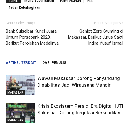
TOPIK
Indira Yusuf Ismail
Panti Asuhan
PKK
Tebar Kebahagiaan
Berita Sebelumnya
Berita Selanjutnya
Bank Sulselbar Kunci Juara
Genjot Zero Stunting di
Umum Porsebank 2023,
Makassar, Berikut Jurus Sakti
Berikut Perolehan Medalinya
Indira Yusuf Ismail
ARTIKEL TERKAIT
DARI PENULIS
Wawali Makassar Dorong Penyandang
Disabilitas Jadi Wirausaha Mandiri
MAKASSAR
Krisis Ekosistem Pers di Era Digital, IJTI
Sulselbar Dorong Regulasi Berkeadilan
MAKASSAR