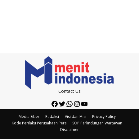
Contact Us
Facebook
Twitter
WhatsApp
Instagram
YouTube
Media Siber
Redaksi
Visi dan Misi
Privacy Policy
Kode Perilaku Perusahaan Pers
SOP Perlindungan Wartawan
Disclaimer