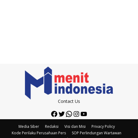
Contact Us
Facebook
Twitter
WhatsApp
Instagram
YouTube
Media Siber
Redaksi
Visi dan Misi
Privacy Policy
Kode Perilaku Perusahaan Pers
SOP Perlindungan Wartawan