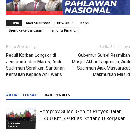
TOPIK
Andi Sudirman
BPW KKSS
Kepri
Spirit Kekeluargaan
Tanjung Pinang
Berita Sebelumnya
Berita Selanjutnya
Peduli Korban Longsor di
Gubernur Sulsel Resmikan
Jeneponto dan Maros, Andi
Masjid Akbar Lappariaja, Andi
Sudirman Serahkan Santunan
Sudirman Ajak Masyarakat
Kematian Kepada Ahli Waris
Makmurkan Masjid
ARTIKEL TERKAIT
DARI PENULIS
Pemprov Sulsel Genjot Proyek Jalan
1.400 Km, 49 Ruas Sedang Dikerjakan
Sulawesi
Selatan