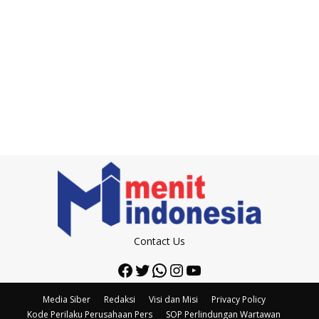
Contact Us
Facebook
Twitter
WhatsApp
Instagram
YouTube
Media Siber
Redaksi
Visi dan Misi
Privacy Policy
Kode Perilaku Perusahaan Pers
SOP Perlindungan Wartawan