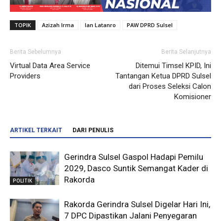
TOPIK
Azizah Irma
Ian Latanro
PAW DPRD Sulsel
Berita Sebelumnya
Berita Selanjutnya
Virtual Data Area Service
Ditemui Timsel KPID, Ini
Providers
Tantangan Ketua DPRD Sulsel
dari Proses Seleksi Calon
Komisioner
ARTIKEL TERKAIT
DARI PENULIS
Gerindra Sulsel Gaspol Hadapi Pemilu
2029, Dasco Suntik Semangat Kader di
Rakorda
POLITIK
Rakorda Gerindra Sulsel Digelar Hari Ini,
7 DPC Dipastikan Jalani Penyegaran