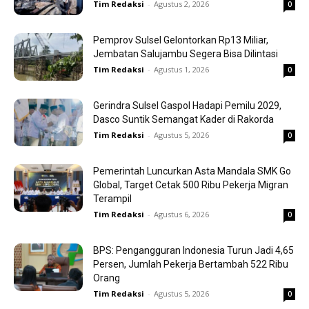
Tim Redaksi
-
Agustus 2, 2026
0
Pemprov Sulsel Gelontorkan Rp13 Miliar,
Jembatan Salujambu Segera Bisa Dilintasi
Tim Redaksi
-
Agustus 1, 2026
0
Gerindra Sulsel Gaspol Hadapi Pemilu 2029,
Dasco Suntik Semangat Kader di Rakorda
Tim Redaksi
-
Agustus 5, 2026
0
Pemerintah Luncurkan Asta Mandala SMK Go
Global, Target Cetak 500 Ribu Pekerja Migran
Terampil
Tim Redaksi
-
Agustus 6, 2026
0
BPS: Pengangguran Indonesia Turun Jadi 4,65
Persen, Jumlah Pekerja Bertambah 522 Ribu
Orang
Tim Redaksi
-
Agustus 5, 2026
0