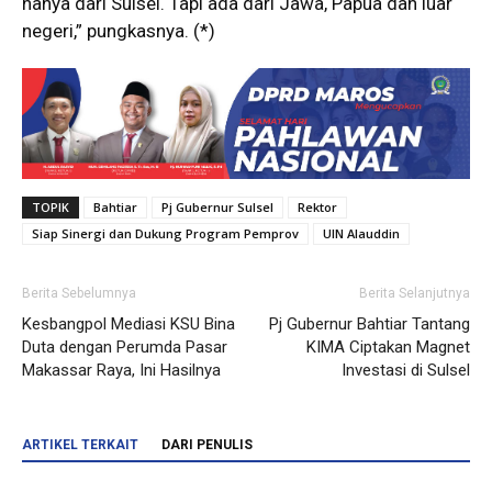
hanya dari Sulsel. Tapi ada dari Jawa, Papua dan luar
negeri,” pungkasnya. (*)
TOPIK
Bahtiar
Pj Gubernur Sulsel
Rektor
Siap Sinergi dan Dukung Program Pemprov
UIN Alauddin
Berita Sebelumnya
Berita Selanjutnya
Kesbangpol Mediasi KSU Bina
Pj Gubernur Bahtiar Tantang
Duta dengan Perumda Pasar
KIMA Ciptakan Magnet
Makassar Raya, Ini Hasilnya
Investasi di Sulsel
ARTIKEL TERKAIT
DARI PENULIS