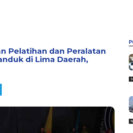
P
n Pelatihan dan Peralatan
anduk di Lima Daerah,
S
N