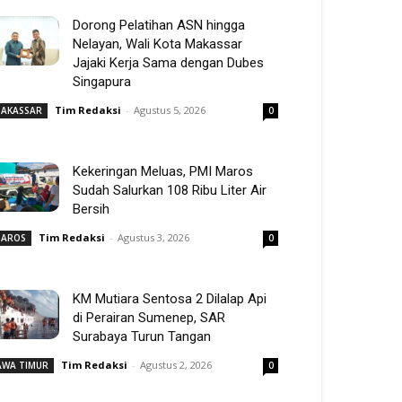
Dorong Pelatihan ASN hingga
Nelayan, Wali Kota Makassar
Jajaki Kerja Sama dengan Dubes
Singapura
Tim Redaksi
-
Agustus 5, 2026
AKASSAR
0
Kekeringan Meluas, PMI Maros
Sudah Salurkan 108 Ribu Liter Air
Bersih
Tim Redaksi
-
Agustus 3, 2026
AROS
0
KM Mutiara Sentosa 2 Dilalap Api
di Perairan Sumenep, SAR
Surabaya Turun Tangan
Tim Redaksi
-
Agustus 2, 2026
AWA TIMUR
0