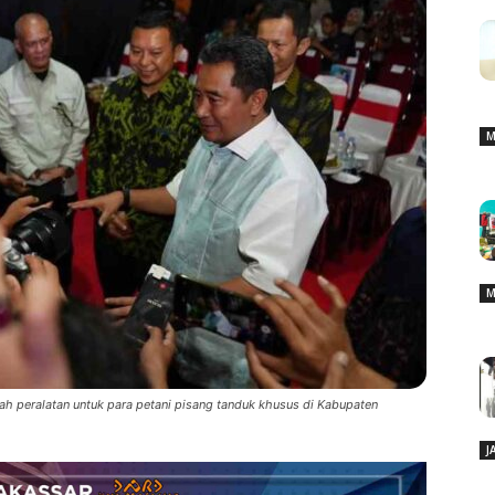
M
M
h peralatan untuk para petani pisang tanduk khusus di Kabupaten
J