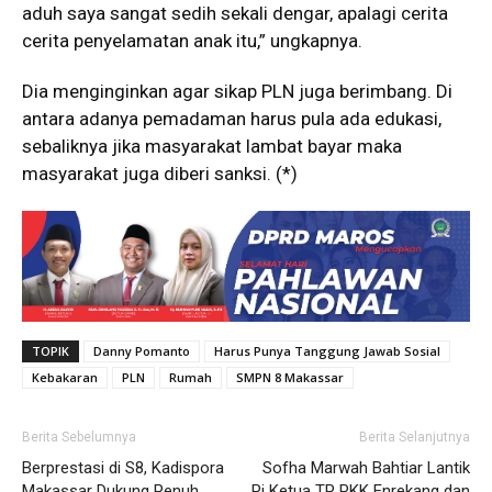
aduh saya sangat sedih sekali dengar, apalagi cerita
cerita penyelamatan anak itu,” ungkapnya.
Dia menginginkan agar sikap PLN juga berimbang. Di
antara adanya pemadaman harus pula ada edukasi,
sebaliknya jika masyarakat lambat bayar maka
masyarakat juga diberi sanksi. (*)
TOPIK
Danny Pomanto
Harus Punya Tanggung Jawab Sosial
Kebakaran
PLN
Rumah
SMPN 8 Makassar
Berita Sebelumnya
Berita Selanjutnya
Berprestasi di S8, Kadispora
Sofha Marwah Bahtiar Lantik
Makassar Dukung Penuh
Pj Ketua TP PKK Enrekang dan