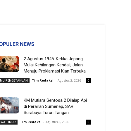
OPULER NEWS
2 Agustus 1945: Ketika Jepang
Mulai Kehilangan Kendali, Jalan
Menuju Proklamasi Kian Terbuka
Tim Redaksi
-
Agustus 2, 2026
LMU PENGETAHUAN
0
KM Mutiara Sentosa 2 Dilalap Api
di Perairan Sumenep, SAR
Surabaya Turun Tangan
Tim Redaksi
-
Agustus 2, 2026
AWA TIMUR
0