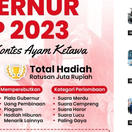
N
M
N