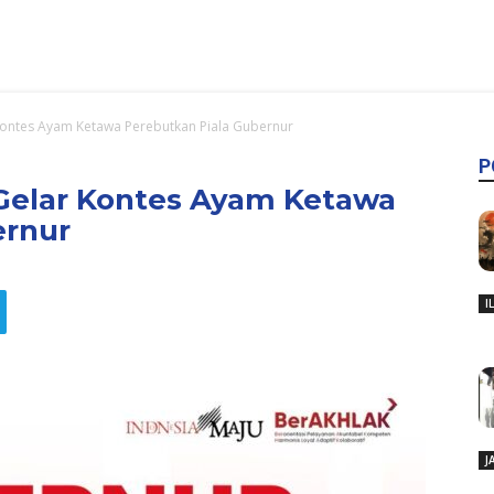
Kontes Ayam Ketawa Perebutkan Piala Gubernur
P
Gelar Kontes Ayam Ketawa
ernur
I
J