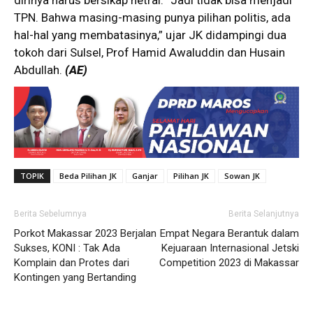
dirinya harus bersikap netral. “Jadi tidak bisa menjadi
TPN. Bahwa masing-masing punya pilihan politis, ada
hal-hal yang membatasinya,” ujar JK didampingi dua
tokoh dari Sulsel, Prof Hamid Awaluddin dan Husain
Abdullah.
(AE)
TOPIK
Beda Pilihan JK
Ganjar
Pilihan JK
Sowan JK
Berita Sebelumnya
Berita Selanjutnya
Porkot Makassar 2023 Berjalan
Empat Negara Berantuk dalam
Sukses, KONI : Tak Ada
Kejuaraan Internasional Jetski
Komplain dan Protes dari
Competition 2023 di Makassar
Kontingen yang Bertanding