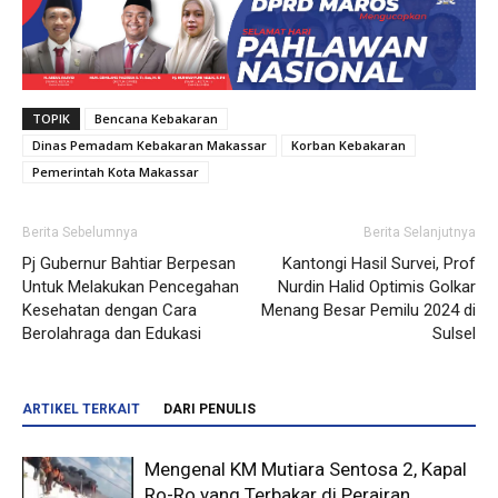
TOPIK
Bencana Kebakaran
Dinas Pemadam Kebakaran Makassar
Korban Kebakaran
Pemerintah Kota Makassar
Berita Sebelumnya
Berita Selanjutnya
Pj Gubernur Bahtiar Berpesan
Kantongi Hasil Survei, Prof
Untuk Melakukan Pencegahan
Nurdin Halid Optimis Golkar
Kesehatan dengan Cara
Menang Besar Pemilu 2024 di
Berolahraga dan Edukasi
Sulsel
ARTIKEL TERKAIT
DARI PENULIS
Mengenal KM Mutiara Sentosa 2, Kapal
Ro-Ro yang Terbakar di Perairan