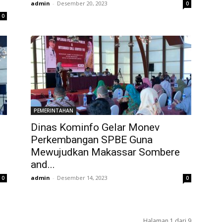
admin
-
Desember 20, 2023
0
0
PEMERINTAHAN
Dinas Kominfo Gelar Monev
Perkembangan SPBE Guna
Mewujudkan Makassar Sombere
and...
admin
-
Desember 14, 2023
0
0
Halaman 1 dari 9