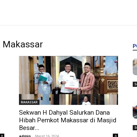
a Makassar
P
S
MAKASSAR
Sekwan H Dahyal Salurkan Dana
Hibah Pemkot Makassar di Masjid
Besar...
S
admin
-
Maret 16, 2024
0
0