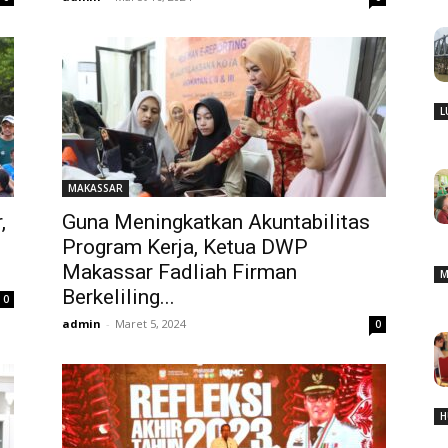
L
MAKASSAR
,
Guna Meningkatkan Akuntabilitas
Program Kerja, Ketua DWP
Makassar Fadliah Firman
M
Berkeliling...
0
admin
-
Maret 5, 2024
0
H