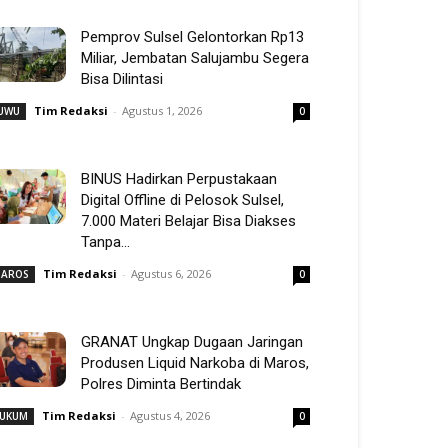
Pemprov Sulsel Gelontorkan Rp13
Miliar, Jembatan Salujambu Segera
Bisa Dilintasi
Tim Redaksi
-
Agustus 1, 2026
UWU
0
BINUS Hadirkan Perpustakaan
Digital Offline di Pelosok Sulsel,
7.000 Materi Belajar Bisa Diakses
Tanpa...
Tim Redaksi
-
Agustus 6, 2026
AROS
0
GRANAT Ungkap Dugaan Jaringan
Produsen Liquid Narkoba di Maros,
Polres Diminta Bertindak
Tim Redaksi
-
Agustus 4, 2026
UKUM
0