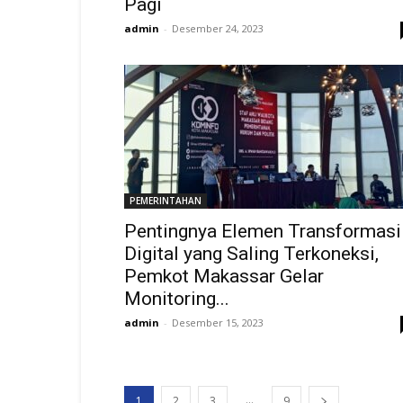
Pagi
admin
-
Desember 24, 2023
PEMERINTAHAN
Pentingnya Elemen Transformasi
Digital yang Saling Terkoneksi,
Pemkot Makassar Gelar
Monitoring...
admin
-
Desember 15, 2023
...
1
2
3
9