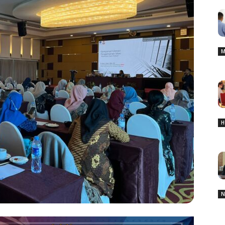
M
H
N