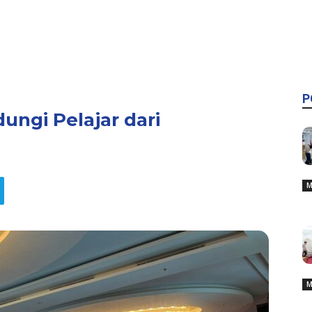
P
ungi Pelajar dari
M
M