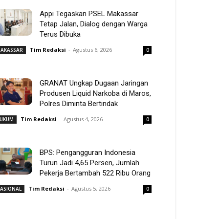
Appi Tegaskan PSEL Makassar
Tetap Jalan, Dialog dengan Warga
Terus Dibuka
Tim Redaksi
-
Agustus 6, 2026
AKASSAR
0
GRANAT Ungkap Dugaan Jaringan
Produsen Liquid Narkoba di Maros,
Polres Diminta Bertindak
Tim Redaksi
-
Agustus 4, 2026
UKUM
0
BPS: Pengangguran Indonesia
Turun Jadi 4,65 Persen, Jumlah
Pekerja Bertambah 522 Ribu Orang
Tim Redaksi
-
Agustus 5, 2026
ASIONAL
0