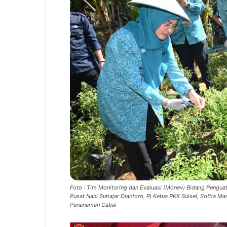
Foto : Tim Monitoring dan Evaluasi (Monev) Bidang Pengu
Pusat Nani Suhajar Diantoro, Pj Ketua PKK Sulsel, Sofha Ma
Penanaman Cabai