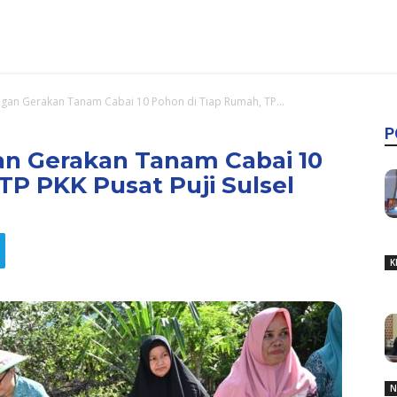
ngan Gerakan Tanam Cabai 10 Pohon di Tiap Rumah, TP...
P
an Gerakan Tanam Cabai 10
TP PKK Pusat Puji Sulsel
K
N