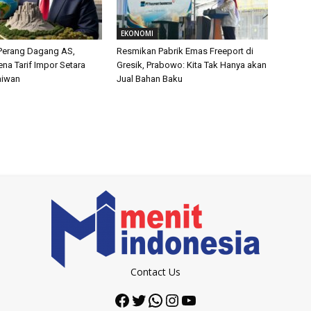
EKONOMI
Perang Dagang AS,
Resmikan Pabrik Emas Freeport di
na Tarif Impor Setara
Gresik, Prabowo: Kita Tak Hanya akan
aiwan
Jual Bahan Baku
Contact Us
Facebook
Twitter
WhatsApp
Instagram
YouTube