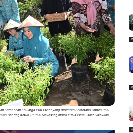
M
M
atan Ketahanan Keluarga PKK Pusat yang dipimpin Sekretaris Umum PKK
rwah Bahtiar, Ketua TP PKK Makassar, Indira Yusuf Ismail saat Galakkan
M