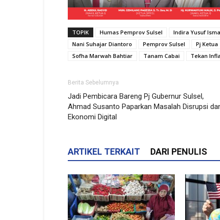
TOPIK
Humas Pemprov Sulsel
Indira Yusuf Isma
Nani Suhajar Diantoro
Pemprov Sulsel
Pj Ketua
Sofha Marwah Bahtiar
Tanam Cabai
Tekan Infl
Berita Sebelumnya
Jadi Pembicara Bareng Pj Gubernur Sulsel,
Ahmad Susanto Paparkan Masalah Disrupsi da
Ekonomi Digital
ARTIKEL TERKAIT
DARI PENULIS