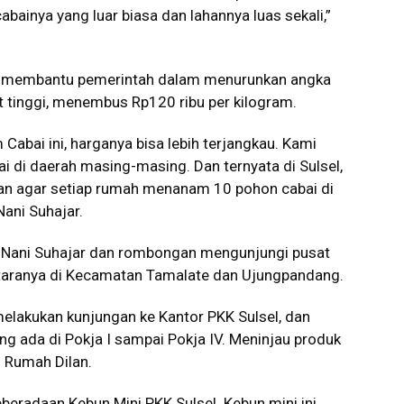
bainya yang luar biasa dan lahannya luas sekali,”
uk membantu pemerintah dalam menurunkan angka
gat tinggi, menembus Rp120 ribu per kilogram.
bai ini, harganya bisa lebih terjangkau. Kami
 di daerah masing-masing. Dan ternyata di Sulsel,
kan agar setiap rumah menanam 10 pohon cabai di
ani Suhajar.
, Nani Suhajar dan rombongan mengunjungi pusat
taranya di Kecamatan Tamalate dan Ujungpandang.
lakukan kunjungan ke Kantor PKK Sulsel, dan
g ada di Pokja I sampai Pokja IV. Meninjau produk
i Rumah Dilan.
beradaan Kebun Mini PKK Sulsel. Kebun mini ini