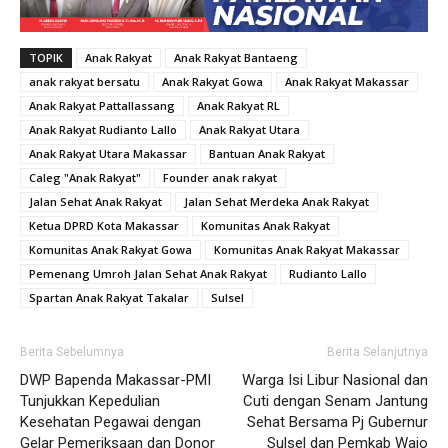
TOPIK
Anak Rakyat
Anak Rakyat Bantaeng
anak rakyat bersatu
Anak Rakyat Gowa
Anak Rakyat Makassar
Anak Rakyat Pattallassang
Anak Rakyat RL
Anak Rakyat Rudianto Lallo
Anak Rakyat Utara
Anak Rakyat Utara Makassar
Bantuan Anak Rakyat
Caleg "Anak Rakyat"
Founder anak rakyat
Jalan Sehat Anak Rakyat
Jalan Sehat Merdeka Anak Rakyat
Ketua DPRD Kota Makassar
Komunitas Anak Rakyat
Komunitas Anak Rakyat Gowa
Komunitas Anak Rakyat Makassar
Pemenang Umroh Jalan Sehat Anak Rakyat
Rudianto Lallo
Spartan Anak Rakyat Takalar
Sulsel
Berita Sebelumnya
Berita Selanjutnya
DWP Bapenda Makassar-PMI
Warga Isi Libur Nasional dan
Tunjukkan Kepedulian
Cuti dengan Senam Jantung
Kesehatan Pegawai dengan
Sehat Bersama Pj Gubernur
Gelar Pemeriksaan dan Donor
Sulsel dan Pemkab Wajo