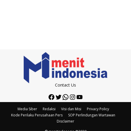
Contact Us
Facebook
Twitter
WhatsApp
Instagram
YouTube
Media Siber
Redaksi
Visi dan Misi
Privacy Policy
Kode Perilaku Perusahaan Pers
SOP Perlindungan Wartawan
Disclaimer