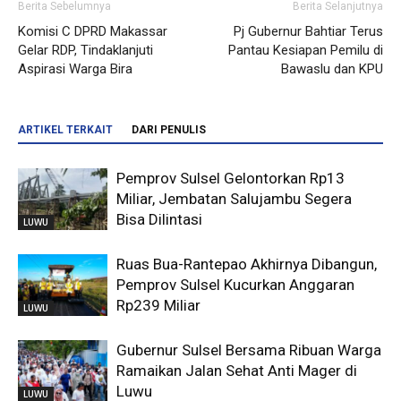
Berita Sebelumnya
Berita Selanjutnya
Komisi C DPRD Makassar
Pj Gubernur Bahtiar Terus
Gelar RDP, Tindaklanjuti
Pantau Kesiapan Pemilu di
Aspirasi Warga Bira
Bawaslu dan KPU
ARTIKEL TERKAIT
DARI PENULIS
Pemprov Sulsel Gelontorkan Rp13
Miliar, Jembatan Salujambu Segera
Bisa Dilintasi
LUWU
Ruas Bua-Rantepao Akhirnya Dibangun,
Pemprov Sulsel Kucurkan Anggaran
Rp239 Miliar
LUWU
Gubernur Sulsel Bersama Ribuan Warga
Ramaikan Jalan Sehat Anti Mager di
Luwu
LUWU