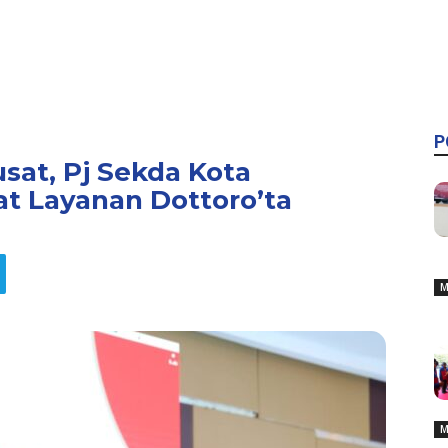
P
usat, Pj Sekda Kota
t Layanan Dottoro’ta
M
M