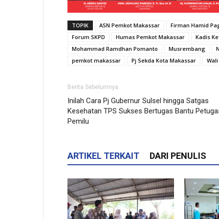
TOPIK
ASN Pemkot Makassar
Firman Hamid Pa
Forum SKPD
Humas Pemkot Makassar
Kadis K
Mohammad Ramdhan Pomanto
Musrembang
N
pemkot makassar
Pj Sekda Kota Makassar
Wali
Berita Sebelumnya
Inilah Cara Pj Gubernur Sulsel hingga Satgas
Kesehatan TPS Sukses Bertugas Bantu Petuga
Pemilu
ARTIKEL TERKAIT
DARI PENULIS