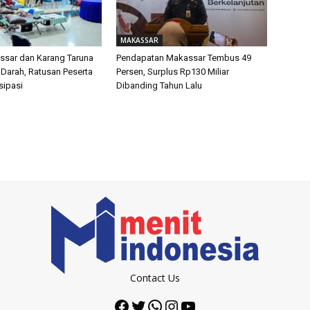
MAKASSAR
sar dan Karang Taruna
Pendapatan Makassar Tembus 49
 Darah, Ratusan Peserta
Persen, Surplus Rp130 Miliar
isipasi
Dibanding Tahun Lalu
Contact Us
Facebook
Twitter
WhatsApp
Instagram
YouTube