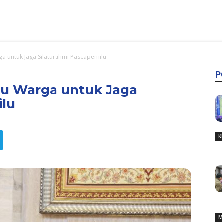
a untuk Jaga Silaturahmi Pascapemilu
P
u Warga untuk Jaga
ilu
K
M