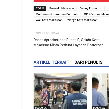
TOPIK
Bawaslu Makassar
Danny Pomanto
H
Mohammad Ramdhan Pomanto
OPD Pemkot Maka
Wali Kota Makassar
Warga Kota Makassar
Berita Sebelumnya
Dapat Apresiasi dari Pusat, Pj Sekda Kota
Makassar Minta Perkuat Layanan Dottoro’ta
ARTIKEL TERKAIT
DARI PENULIS
MAKASSAR
MAKASSAR