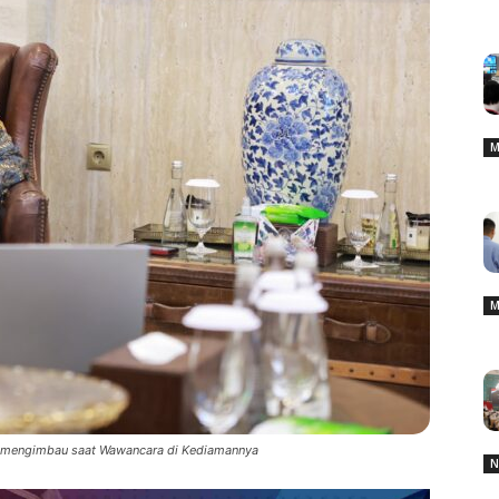
M
M
mengimbau saat Wawancara di Kediamannya
N