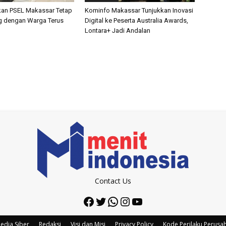
kan PSEL Makassar Tetap
Kominfo Makassar Tunjukkan Inovasi
og dengan Warga Terus
Digital ke Peserta Australia Awards,
Lontara+ Jadi Andalan
Contact Us
Facebook
Twitter
WhatsApp
Instagram
YouTube
edia Siber
Redaksi
Visi dan Misi
Privacy Policy
Kode Perilaku Perusa