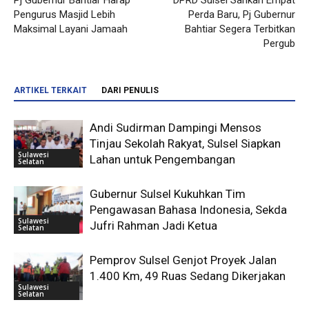
Pj Gubernur Bahtiar Harap
DPRD Sulsel Sahkan Empat
Pengurus Masjid Lebih
Perda Baru, Pj Gubernur
Maksimal Layani Jamaah
Bahtiar Segera Terbitkan
Pergub
ARTIKEL TERKAIT
DARI PENULIS
Andi Sudirman Dampingi Mensos
Tinjau Sekolah Rakyat, Sulsel Siapkan
Sulawesi
Lahan untuk Pengembangan
Selatan
Gubernur Sulsel Kukuhkan Tim
Pengawasan Bahasa Indonesia, Sekda
Sulawesi
Jufri Rahman Jadi Ketua
Selatan
Pemprov Sulsel Genjot Proyek Jalan
1.400 Km, 49 Ruas Sedang Dikerjakan
Sulawesi
Selatan