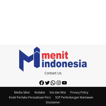
Contact Us
Facebook
Twitter
WhatsApp
Instagram
YouTube
Media Siber
Redaksi
Visi dan Misi
Privacy Policy
Kode Perilaku Perusahaan Pers
SOP Perlindungan Wartawan
Disclaimer