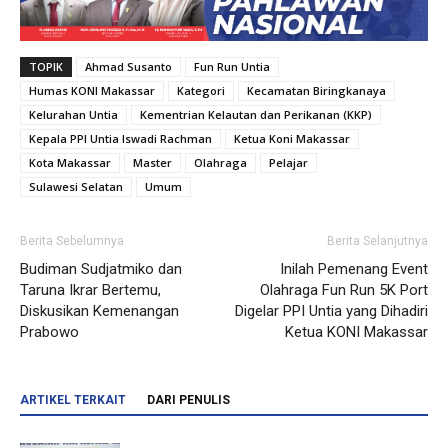
TOPIK
Ahmad Susanto
Fun Run Untia
Humas KONI Makassar
Kategori
Kecamatan Biringkanaya
Kelurahan Untia
Kementrian Kelautan dan Perikanan (KKP)
Kepala PPI Untia Iswadi Rachman
Ketua Koni Makassar
Kota Makassar
Master
Olahraga
Pelajar
Sulawesi Selatan
Umum
Berita Sebelumnya
Berita Selanjutnya
Budiman Sudjatmiko dan
Inilah Pemenang Event
Taruna Ikrar Bertemu,
Olahraga Fun Run 5K Port
Diskusikan Kemenangan
Digelar PPI Untia yang Dihadiri
Prabowo
Ketua KONI Makassar
ARTIKEL TERKAIT
DARI PENULIS