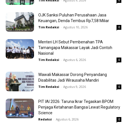
Tim Redaksi
-
Agustus 9, 2026
0
OJK Sanksi Puluhan Perusahaan Jasa
Keuangan, Denda Tembus Rp7,58 Miliar
Tim Redaksi
-
Agustus 10, 2026
0
Menteri LH Sebut Pembenahan TPA
Tamangapa Makassar Layak Jadi Contoh
Nasional
Tim Redaksi
-
Agustus 6, 2026
0
Wawali Makassar Dorong Penyandang
Disabilitas Jadi Wirausaha Mandiri
Tim Redaksi
-
Agustus 9, 2026
0
PIT IAI 2026: Taruna Ikrar Tegaskan BPOM
Penjaga Ketahanan Bangsa Lewat Regulatory
Science
Redaksi
-
Agustus 6, 2026
0