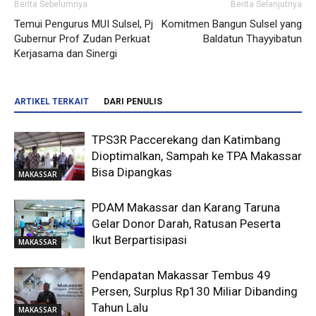
Berita Sebelumnya
Berita Selanjutnya
Temui Pengurus MUI Sulsel, Pj
Komitmen Bangun Sulsel yang
Gubernur Prof Zudan Perkuat
Baldatun Thayyibatun
Kerjasama dan Sinergi
ARTIKEL TERKAIT
DARI PENULIS
TPS3R Paccerekang dan Katimbang
Dioptimalkan, Sampah ke TPA Makassar
Bisa Dipangkas
MAKASSAR
PDAM Makassar dan Karang Taruna
Gelar Donor Darah, Ratusan Peserta
Ikut Berpartisipasi
MAKASSAR
Pendapatan Makassar Tembus 49
Persen, Surplus Rp130 Miliar Dibanding
Tahun Lalu
MAKASSAR