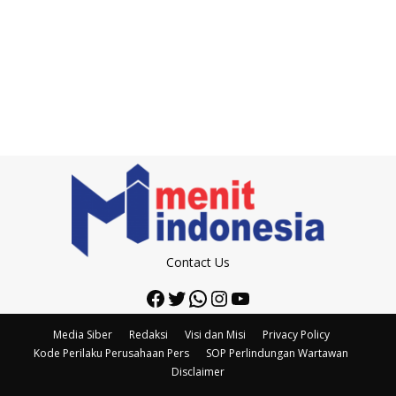
Contact Us
Facebook
Twitter
WhatsApp
Instagram
YouTube
Media Siber
Redaksi
Visi dan Misi
Privacy Policy
Kode Perilaku Perusahaan Pers
SOP Perlindungan Wartawan
Disclaimer