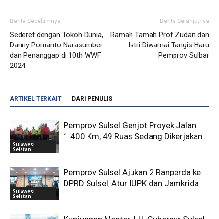
Berita Sebelumnya
Berita Selanjutnya
Sederet dengan Tokoh Dunia,
Ramah Tamah Prof Zudan dan
Danny Pomanto Narasumber
Istri Diwarnai Tangis Haru
dan Penanggap di 10th WWF
Pemprov Sulbar
2024
ARTIKEL TERKAIT
DARI PENULIS
Pemprov Sulsel Genjot Proyek Jalan
1.400 Km, 49 Ruas Sedang Dikerjakan
Sulawesi
Selatan
Pemprov Sulsel Ajukan 2 Ranperda ke
DPRD Sulsel, Atur IUPK dan Jamkrida
Sulawesi
Selatan
Kunjungan Menteri LH, Gubernur Sulsel