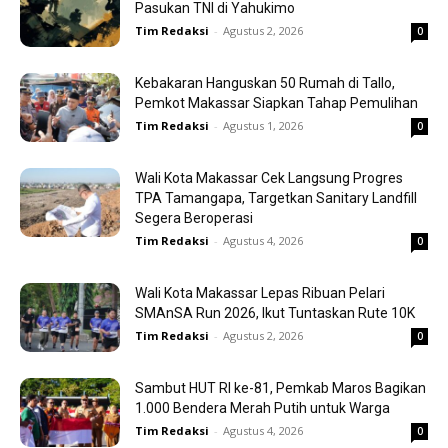
Pasukan TNI di Yahukimo
Tim Redaksi
-
Agustus 2, 2026
0
Kebakaran Hanguskan 50 Rumah di Tallo,
Pemkot Makassar Siapkan Tahap Pemulihan
Tim Redaksi
-
Agustus 1, 2026
0
Wali Kota Makassar Cek Langsung Progres
TPA Tamangapa, Targetkan Sanitary Landfill
Segera Beroperasi
Tim Redaksi
-
Agustus 4, 2026
0
Wali Kota Makassar Lepas Ribuan Pelari
SMAnSA Run 2026, Ikut Tuntaskan Rute 10K
Tim Redaksi
-
Agustus 2, 2026
0
Sambut HUT RI ke-81, Pemkab Maros Bagikan
1.000 Bendera Merah Putih untuk Warga
Tim Redaksi
-
Agustus 4, 2026
0