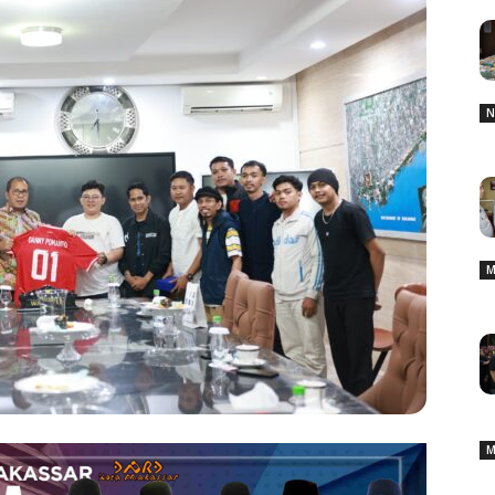
N
M
M