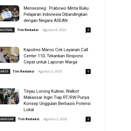
Mensesneg : Prabowo Minta Buku
Pelajaran Indonesia Dibandingkan
dengan Negara ASEAN
Tim Redaksi
-
Agustus 8, 2026
ASIONAL
0
Kapolres Maros Cek Layanan Call
Center 110, Tekankan Respons
Cepat untuk Laporan Warga
Tim Redaksi
-
Agustus 5, 2026
AROS
0
Tinjau Lorong Kuliner, Walkot
Makassar Ingin Tiap RT/RW Punya
Konsep Unggulan Berbasis Potensi
Lokal
Tim Redaksi
-
Agustus 2, 2026
AKASSAR
0