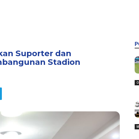
P
an Suporter dan
mbangunan Stadion
O
M