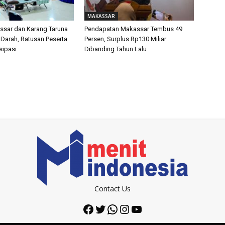
MAKASSAR
sar dan Karang Taruna
Pendapatan Makassar Tembus 49
 Darah, Ratusan Peserta
Persen, Surplus Rp130 Miliar
isipasi
Dibanding Tahun Lalu
Contact Us
Facebook
Twitter
WhatsApp
Instagram
YouTube