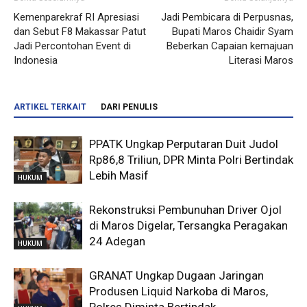
Kemenparekraf RI Apresiasi
Jadi Pembicara di Perpusnas,
dan Sebut F8 Makassar Patut
Bupati Maros Chaidir Syam
Jadi Percontohan Event di
Beberkan Capaian kemajuan
Indonesia
Literasi Maros
ARTIKEL TERKAIT
DARI PENULIS
PPATK Ungkap Perputaran Duit Judol
Rp86,8 Triliun, DPR Minta Polri Bertindak
Lebih Masif
HUKUM
Rekonstruksi Pembunuhan Driver Ojol
di Maros Digelar, Tersangka Peragakan
24 Adegan
HUKUM
GRANAT Ungkap Dugaan Jaringan
Produsen Liquid Narkoba di Maros,