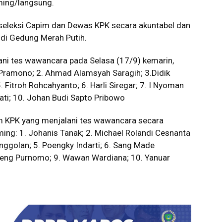
aming/langsung.
 seleksi Capim dan Dewas KPK secara akuntabel dan
 di Gedung Merah Putih.
ni tes wawancara pada Selasa (17/9) kemarin,
o Pramono; 2. Ahmad Alamsyah Saragih; 3.Didik
 Fitroh Rohcahyanto; 6. Harli Siregar; 7. I Nyoman
iati; 10. Johan Budi Sapto Pribowo
pim KPK yang menjalani tes wawancara secara
ming: 1. Johanis Tanak; 2. Michael Rolandi Cesnanta
nggolan; 5. Poengky Indarti; 6. Sang Made
ugeng Purnomo; 9. Wawan Wardiana; 10. Yanuar