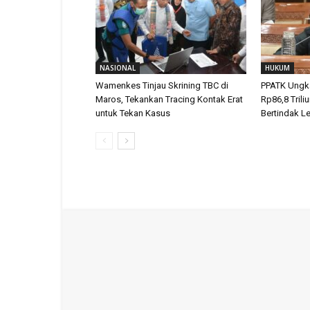
NASIONAL
HUKUM
Wamenkes Tinjau Skrining TBC di
PPATK Ungka
Maros, Tekankan Tracing Kontak Erat
Rp86,8 Trili
untuk Tekan Kasus
Bertindak L