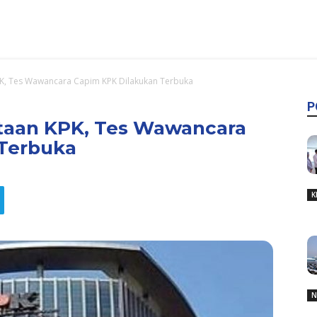
PK, Tes Wawancara Capim KPK Dilakukan Terbuka
P
taan KPK, Tes Wawancara
Terbuka
K
N