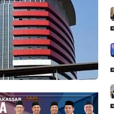
N
M
M