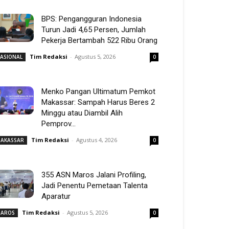
BPS: Pengangguran Indonesia
Turun Jadi 4,65 Persen, Jumlah
Pekerja Bertambah 522 Ribu Orang
Tim Redaksi
-
Agustus 5, 2026
ASIONAL
0
Menko Pangan Ultimatum Pemkot
Makassar: Sampah Harus Beres 2
Minggu atau Diambil Alih
Pemprov...
Tim Redaksi
-
Agustus 4, 2026
AKASSAR
0
355 ASN Maros Jalani Profiling,
Jadi Penentu Pemetaan Talenta
Aparatur
Tim Redaksi
-
Agustus 5, 2026
AROS
0