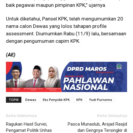
baik pegawai maupun pimpinan KPK,” ujarnya.
Untuk diketahui, Pansel KPK, telah mengumumkan 20
nama calon Dewas yang lolos tahapan profile
assessment. Diumumkan Rabu (11/9) lalu, bersamaan
dengan pengumuman capim KPK.
(AE)
TOPIK
Dewas
Eks Penyidik KPK
KPK
Yudi Purnomo
Berita Sebelumnya
Berita Selanjutnya
Ragukan Hasil Survei,
Pasca Munaslub, Arsjad Rasjid
Pengamat Politik Unhas
dan Gengnya Tersingkir di