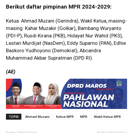
Berikut daftar pimpinan MPR 2024-2029:
Ketua: Ahmad Muzani (Gerindra), Wakil Ketua, masing-
masing: Kahar Muzakir (Golkar), Bambang Wuryanto
(PDI-P), Rusdi Kirana (PKB), Hidayat Nur Wahid (PKS),
Lestari Murdijat (NasDem), Eddy Suparno (PAN), Edhie
Baskoro Yudhoyono (Demokrat), Abcandra
Muhammad Akbar Supratman (DPD RI).
(AE)
TOPIK
Ahmad Muzani
Ketua MPR
MPR
Wakil Ketua MPR
Berita Sebelumnya
Berita Selanjutnya